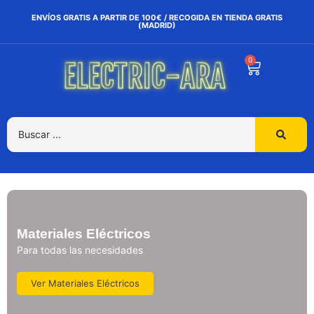
ENVÍOS GRATIS A PARTIR DE 100€ / RECOGIDA EN TIENDA GRATIS
(MADRID)
0
Materiales Eléctricos
Para todas las necesidades
Ver Materiales Eléctricos