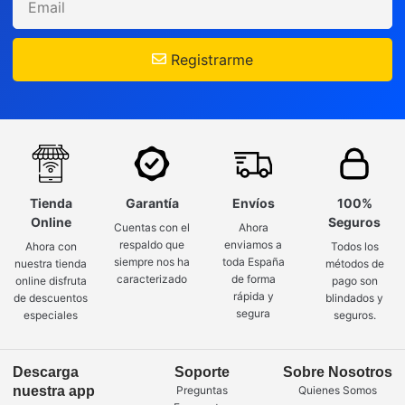
Registrarme
Tienda
Garantía
Envíos
100%
Online
Seguros
Cuentas con el
Ahora
respaldo que
enviamos a
Ahora con
Todos los
siempre nos ha
toda España
nuestra tienda
métodos de
caracterizado
de forma
online disfruta
pago son
rápida y
de descuentos
blindados y
segura
especiales
seguros.
Descarga
Soporte
Sobre Nosotros
nuestra app
Preguntas
Quienes Somos