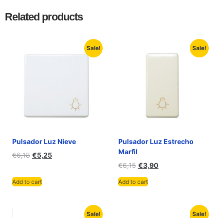
Related products
Sale!
Sale!
Pulsador Luz Nieve
Pulsador Luz Estrecho
Marfil
€
6,18
€
5,25
€
6,15
€
3,90
Add to cart
Add to cart
Sale!
Sale!