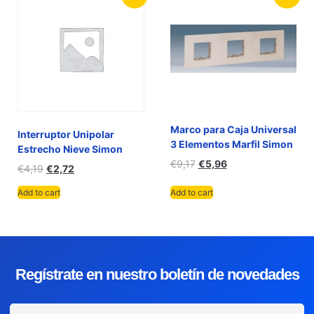
Marco para Caja Universal
Interruptor Unipolar
3 Elementos Marfil Simon
Estrecho Nieve Simon
€
9,17
€
5,96
€
4,19
€
2,72
Add to cart
Add to cart
Regístrate en nuestro boletín de novedades