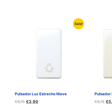
Sale!
Pulsador Luz Estrecho Nieve
Pulsador 
€
6,15
€
3,90
€
6,18
€
5