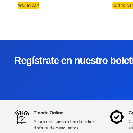
Add to cart
Add to car
Regístrate en nuestro bole
Tienda Online
G
Ahora con nuestra tienda online
Cu
disfruta de descuentos
si