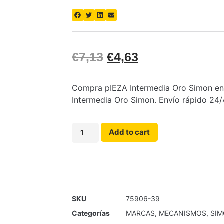
€
7,13
€
4,63
Compra pIEZA Intermedia Oro Simon en E
Intermedia Oro Simon. Envío rápido 24/
Add to cart
SKU
75906-39
Categorías
MARCAS
,
MECANISMOS
,
SI