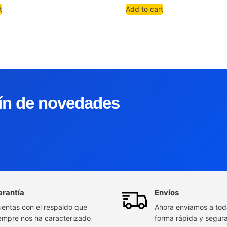
t
Add to cart
tín de novedades
arantía
Envíos
entas con el respaldo que
Ahora enviamos a to
empre nos ha caracterizado
forma rápida y segur