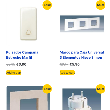
Sale!
Sale!
Pulsador Campana
Marco para Caja Universal
Estrecho Marfil
3 Elementos Nieve Simon
€
6,15
€
3,90
€
9,17
€
5,96
Add to cart
Add to cart
Sale!
Sale!