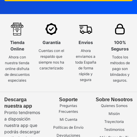
Tienda
Garantía
Envíos
100%
Online
Seguros
Cuentas con el
Ahora
respaldo que
enviamos a
Ahora con
Todos los
siempre nos ha
toda España
nuestra tienda
métodos de
caracterizado
de forma
online disfruta
pago son
rápida y
de descuentos
blindados y
segura
especiales
seguros.
Descarga
Soporte
Sobre Nosotros
nuestra app
Preguntas
Quienes Somos
Frecuentes
Pronto tendremos
Misión
a disposición
Mi Cuenta
Trayectoria
nuestra app que
Políticas de Envío
Testimonios
podrás descargar
Devoluciones