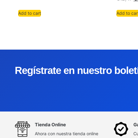
Add to cart
Add to car
Regístrate en nuestro bole
Tienda Online
G
Ahora con nuestra tienda online
Cu