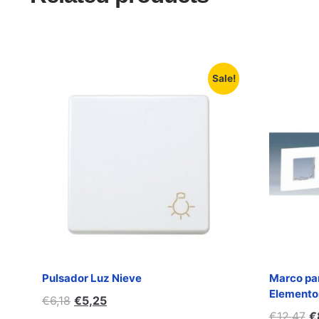
Sale!
Pulsador Luz Nieve
Marco par
Elemento
€
6,18
€
5,25
€
12,47
€