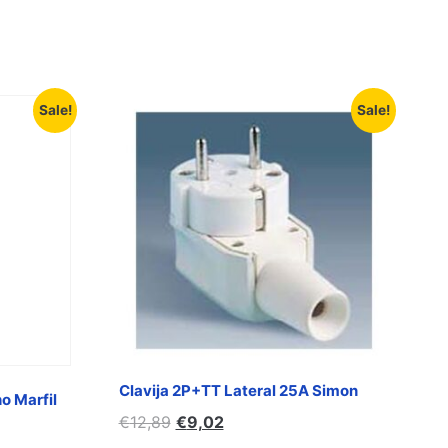
Sale!
Sale!
Clavija 2P+TT Lateral 25A Simon
o Marfil
€
12,89
€
9,02