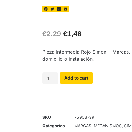
€
2,29
€
1,48
Pieza Intermedia Rojo Simon— Marcas. So
domicilio o instalación.
Add to cart
SKU
75903-39
Categorías
MARCAS
,
MECANISMOS
,
SI