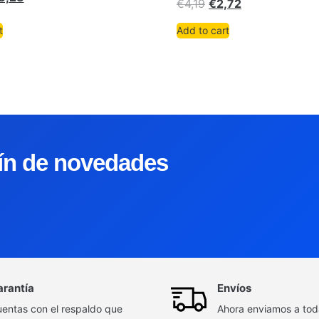
€
4,19
€
2,72
t
Add to cart
tín de novedades
arantía
Envíos
entas con el respaldo que
Ahora enviamos a to