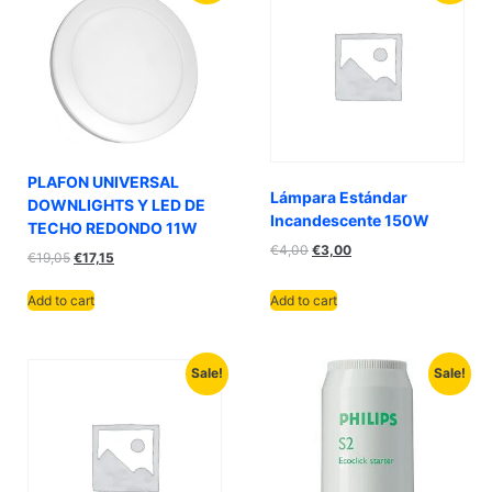
PLAFON UNIVERSAL
Lámpara Estándar
DOWNLIGHTS Y LED DE
Incandescente 150W
TECHO REDONDO 11W
€
4,00
€
3,00
€
19,05
€
17,15
Add to cart
Add to cart
Sale!
Sale!