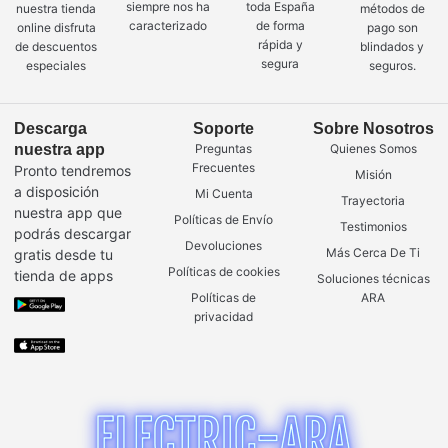
siempre nos ha
toda España
nuestra tienda
métodos de
caracterizado
de forma
online disfruta
pago son
rápida y
de descuentos
blindados y
segura
especiales
seguros.
Descarga
Soporte
Sobre Nosotros
nuestra app
Preguntas
Quienes Somos
Frecuentes
Pronto tendremos
Misión
a disposición
Mi Cuenta
Trayectoria
nuestra app que
Políticas de Envío
Testimonios
podrás descargar
Devoluciones
Más Cerca De Ti
gratis desde tu
Políticas de cookies
tienda de apps
Soluciones técnicas
Políticas de
ARA
privacidad