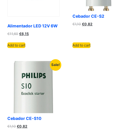
Cebador CE-S2
€
1,10
€
0,82
Alimentador LED 12V 6W
€
11,60
€
6,15
Add to cart
Add to cart
Sale!
Cebador CE-S10
€
1,10
€
0,82