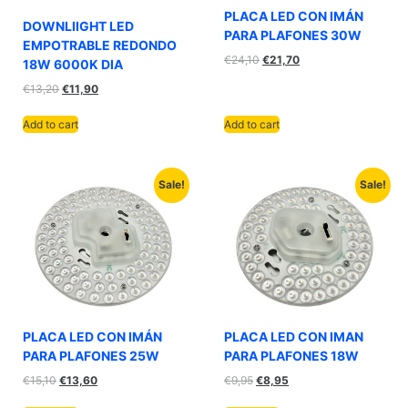
PLACA LED CON IMÁN
DOWNLIIGHT LED
PARA PLAFONES 30W
EMPOTRABLE REDONDO
€
24,10
€
21,70
18W 6000K DIA
€
13,20
€
11,90
Add to cart
Add to cart
Sale!
Sale!
PLACA LED CON IMÁN
PLACA LED CON IMAN
PARA PLAFONES 25W
PARA PLAFONES 18W
€
15,10
€
13,60
€
9,95
€
8,95