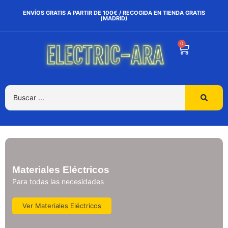
ENVÍOS GRATIS A PARTIR DE 100€ / RECOGIDA EN TIENDA GRATIS
(MADRID)
0
Materiales Eléctricos
Para todas las necesidades
Ver Materiales Eléctricos