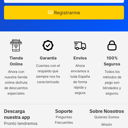
Registrarme
Tienda
Garantía
Envíos
100%
Online
Seguros
Cuentas con el
Ahora
respaldo que
enviamos a
Ahora con
Todos los
siempre nos ha
toda España
nuestra tienda
métodos de
caracterizado
de forma
online disfruta
pago son
rápida y
de descuentos
blindados y
segura
especiales
seguros.
Descarga
Soporte
Sobre Nosotros
nuestra app
Preguntas
Quienes Somos
Frecuentes
Pronto tendremos
Misión