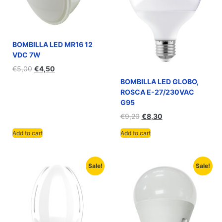
BOMBILLA LED MR16 12
VDC 7W
€
5,00
€
4,50
BOMBILLA LED GLOBO,
ROSCA E-27/230VAC
G95
€
9,20
€
8,30
Add to cart
Add to cart
Sale!
Sale!