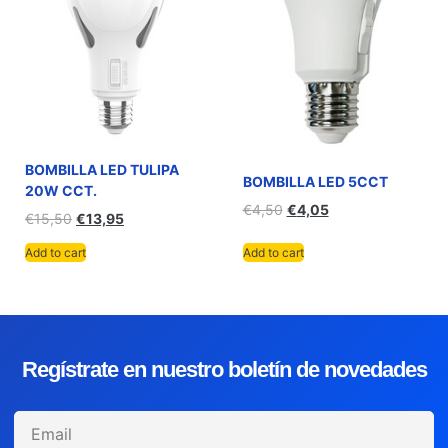
BOMBILLA LED TULIPA
BOMBILLA LED 5CCT
20W CCT.
€
4,50
€
4,05
€
15,50
€
13,95
Add to cart
Add to cart
Regístrate en nuestro boletín de novedades