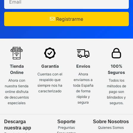
Registrarme
Tienda
Garantía
Envíos
100%
Online
Seguros
Cuentas con el
Ahora
respaldo que
enviamos a
Ahora con
Todos los
siempre nos ha
toda España
nuestra tienda
métodos de
caracterizado
de forma
online disfruta
pago son
rápida y
de descuentos
blindados y
segura
especiales
seguros.
Descarga
Soporte
Sobre Nosotros
nuestra app
Preguntas
Quienes Somos