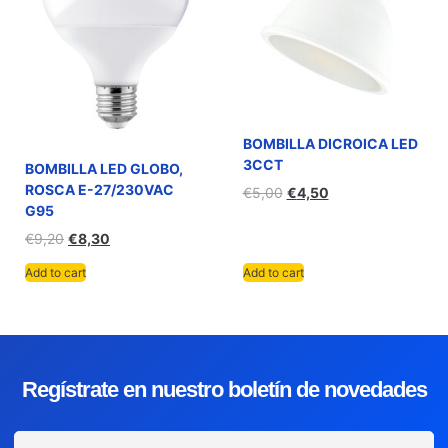
BOMBILLA DICROICA LED
3CCT
BOMBILLA LED GLOBO,
ROSCA E-27/230VAC
€
5,00
€
4,50
G95
€
9,20
€
8,30
Add to cart
Add to cart
Regístrate en nuestro boletín de novedades