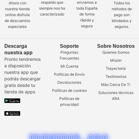
respaldo que
enviamos a
Ahora con
Todos los
siempre nos ha
toda España
nuestra tienda
métodos de
caracterizado
de forma
online disfruta
pago son
rápida y
de descuentos
blindados y
segura
especiales
seguros.
Descarga
Soporte
Sobre Nosotros
nuestra app
Preguntas
Quienes Somos
Frecuentes
Pronto tendremos
Misión
a disposición
Mi Cuenta
Trayectoria
nuestra app que
Políticas de Envío
Testimonios
podrás descargar
Devoluciones
Más Cerca De Ti
gratis desde tu
Políticas de cookies
tienda de apps
Soluciones técnicas
Políticas de
ARA
privacidad