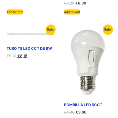
€
9,20
€
8,30
Add to cart
Add to cart
Sale!
Sale!
TUBO T8 LED CCT DE 9W
€
9,10
€
8,15
BOMBILLA LED 5CCT
€
4,00
€
3,60