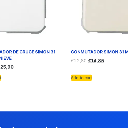
DOR DE CRUCE SIMON 31
CONMUTADOR SIMON 31 M
NIEVE
€
22,80
€
14,85
€
25,90
t
Add to cart