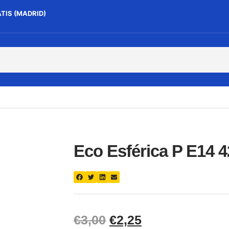
ATIS (MADRID)
Eco Esférica P E14 4
€
3,00
€
2,25