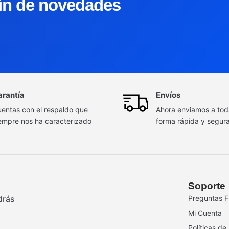
tín de novedades
arantía
Envíos
entas con el respaldo que
Ahora enviamos a to
empre nos ha caracterizado
forma rápida y segur
Soporte
drás
Preguntas F
Mi Cuenta
Políticas de