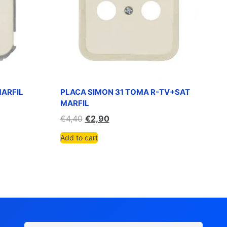
ARFIL
PLACA SIMON 31 TOMA R-TV+SAT
MARFIL
€
4,40
€
2,90
Add to cart