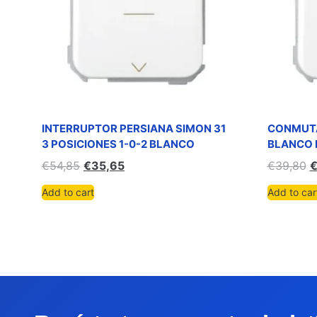
INTERRUPTOR PERSIANA SIMON 31
CONMUTA
3 POSICIONES 1-0-2 BLANCO
BLANCO 
€
54,85
€
35,65
€
39,80
Add to cart
Add to car