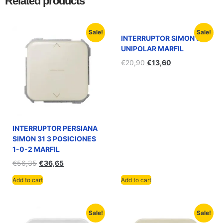
Related products
Sale!
Sale!
INTERRUPTOR SIMON 31
UNIPOLAR MARFIL
€
20,90
€
13,60
INTERRUPTOR PERSIANA
SIMON 31 3 POSICIONES
1-0-2 MARFIL
€
56,35
€
36,65
Add to cart
Add to cart
Sale!
Sale!