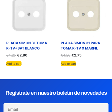
PLACA SIMON 31 TOMA
PLACA SIMON 31 PARA
R-TV+SAT BLANCO
TOMA R-TV 0 MARFIL
€
4,25
€
2,80
€
4,20
€
2,75
Add to cart
Add to cart
Regístrate en nuestro boletín de novedades