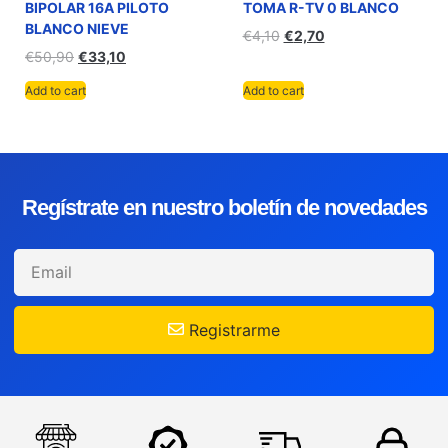
BIPOLAR 16A PILOTO
TOMA R-TV 0 BLANCO
BLANCO NIEVE
€
4,10
€
2,70
€
50,90
€
33,10
Add to cart
Add to cart
Regístrate en nuestro boletín de novedades
Registrarme