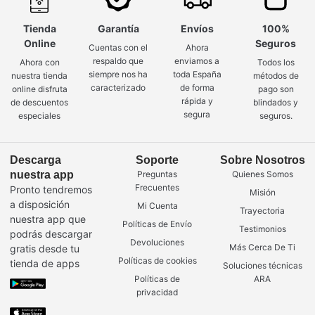
Tienda
Garantía
Envíos
100%
Online
Seguros
Cuentas con el
Ahora
respaldo que
enviamos a
Ahora con
Todos los
siempre nos ha
toda España
nuestra tienda
métodos de
caracterizado
de forma
online disfruta
pago son
rápida y
de descuentos
blindados y
segura
especiales
seguros.
Descarga
Soporte
Sobre Nosotros
nuestra app
Preguntas
Quienes Somos
Frecuentes
Pronto tendremos
Misión
a disposición
Mi Cuenta
Trayectoria
nuestra app que
Políticas de Envío
Testimonios
podrás descargar
Devoluciones
Más Cerca De Ti
gratis desde tu
Políticas de cookies
tienda de apps
Soluciones técnicas
Políticas de
ARA
privacidad