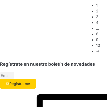
1
2
3
4
…
8
9
10
→
Regístrate en nuestro boletín de novedades
Registrarme