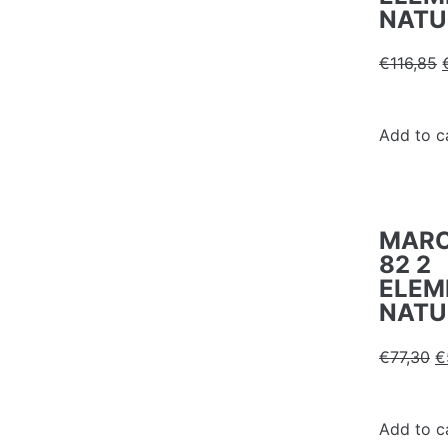
NATU
€
116,85
Add to c
MARC
82 2
ELEM
NATU
€
77,30
€
Add to c