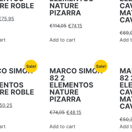
RE ROBLE
NATURE
CA
PIZARRA
MA
CA
€
75,95
€
114,05
€
74,15
€
69,
art
Add to cart
Add t
Sale!
Sale!
O SIMON
MARCO SIMON
MA
82 2
82 
ENTOS
ELEMENTOS
EL
RE ROBLE
NATURE
CA
PIZARRA
MA
CA
50,25
€
74,05
€
48,15
€
50,
art
Add to cart
Add t