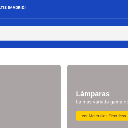
ATIS (MADRID)
Lámparas
La más variada gama d
Ver Materiales Eléctricos