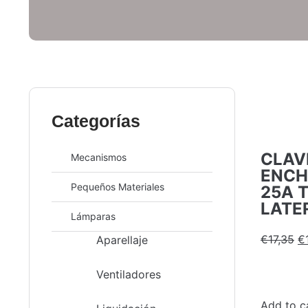
Categorías
CLAV
Mecanismos
ENCH
Pequeños Materiales
25A 
LATE
Lámparas
€
17,35
€
Aparellaje
Ventiladores
Add to c