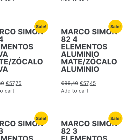
Sale!
Sale!
RCO SIMON
MARCO SIMON
4
82 4
EMENTOS
ELEMENTOS
VA
ALUMINIO
TE/ZÓCALO
MATE/ZÓCALO
VA
ALUMINIO
80
€
57,75
€
88,40
€
57,45
o cart
Add to cart
Sale!
Sale!
RCO SIMON
MARCO SIMON
3
82 3
EMENTOS
ELEMENTOS