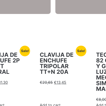
Sale!
Sale!
IJA DE
CLAVIJA DE
TE
UFE 2P
ENCHUFE
82
TT
TRIPOLAR
Y 
RAL
TT+N 20A
LU
ME
SI
11,30
€
20,65
€
13,45
MA
€
8,0
art
Add to cart
Add t