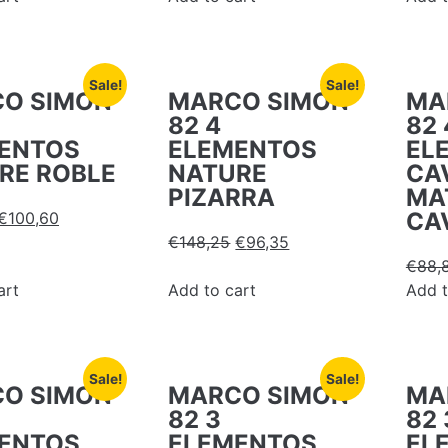
Sale!
Sale!
O SIMON
MARCO SIMON
MA
82 4
82 
ENTOS
ELEMENTOS
EL
RE ROBLE
NATURE
CA
PIZARRA
MA
CA
€
100,60
€
148,25
€
96,35
€
88,
art
Add to cart
Add t
Sale!
Sale!
O SIMON
MARCO SIMON
MA
82 3
82 
ENTOS
ELEMENTOS
EL