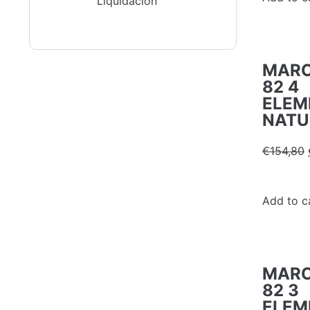
Liquidación
MARC
82 4
ELEM
NATU
€
154,80
Add to c
MARC
82 3
ELEM