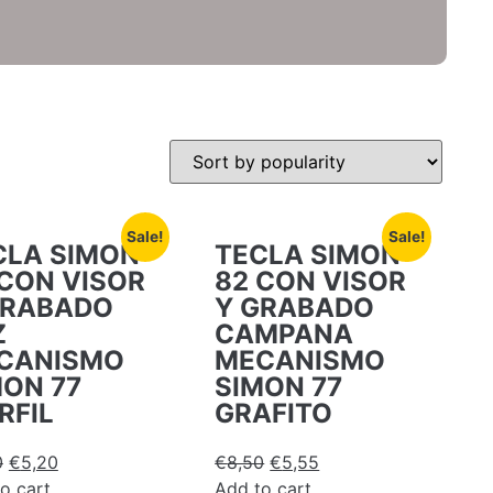
Sale!
Sale!
CLA SIMON
TECLA SIMON
 CON VISOR
82 CON VISOR
GRABADO
Y GRABADO
Z
CAMPANA
CANISMO
MECANISMO
MON 77
SIMON 77
RFIL
GRAFITO
0
€
5,20
€
8,50
€
5,55
o cart
Add to cart