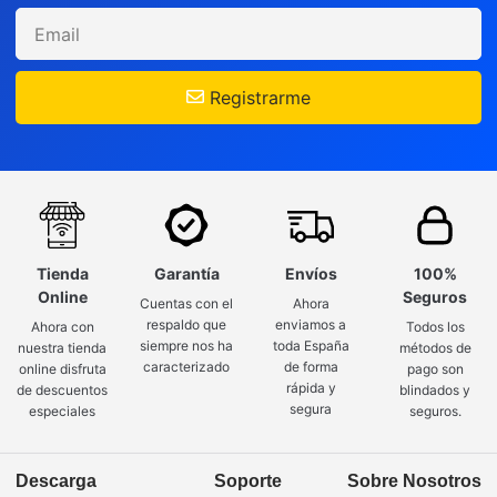
Registrarme
Tienda
Garantía
Envíos
100%
Online
Seguros
Cuentas con el
Ahora
respaldo que
enviamos a
Ahora con
Todos los
siempre nos ha
toda España
nuestra tienda
métodos de
caracterizado
de forma
online disfruta
pago son
rápida y
de descuentos
blindados y
segura
especiales
seguros.
Descarga
Soporte
Sobre Nosotros