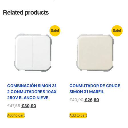
Related products
Sale!
Sale!
COMBINACIÓN SIMON 31
CONMUTADOR DE CRUCE
2 CONMUTADORES 10AX
SIMON 31 MARFIL
250V BLANCO NIEVE
€
40,90
€
26,60
€
47,55
€
30,90
Add to cart
Add to cart