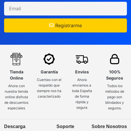
Registrarme
Tienda
Garantía
Envíos
100%
Online
Seguros
Cuentas con el
Ahora
respaldo que
enviamos a
Ahora con
Todos los
siempre nos ha
toda España
nuestra tienda
métodos de
caracterizado
de forma
online disfruta
pago son
rápida y
de descuentos
blindados y
segura
especiales
seguros.
Descarga
Soporte
Sobre Nosotros