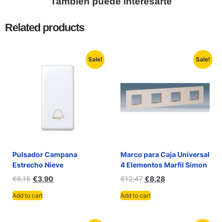
También puede interesarte
Related products
Sale!
Sale!
Pulsador Campana
Marco para Caja Universal
Estrecho Nieve
4 Elementos Marfil Simon
€
6,15
€
3,90
€
12,47
€
8,28
Add to cart
Add to cart