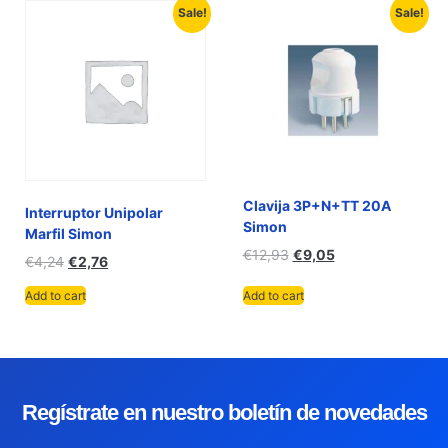
Sale!
Sale!
Clavija 3P+N+TT 20A
Interruptor Unipolar
Simon
Marfil Simon
€
12,93
€
9,05
€
4,24
€
2,76
Add to cart
Add to cart
Regístrate en nuestro boletín de novedades