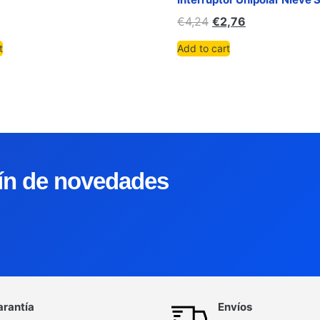
€
4,24
€
2,76
t
Add to cart
tín de novedades
arantía
Envíos