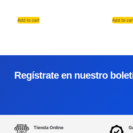
Add to cart
Add to car
Regístrate en nuestro bole
Tienda Online
G