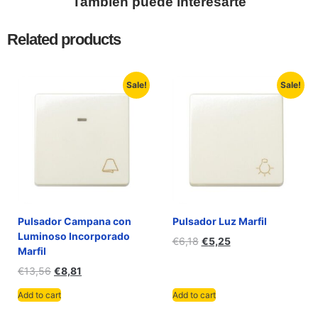
También puede interesarte
Related products
Sale!
Sale!
Pulsador Campana con
Pulsador Luz Marfil
Luminoso Incorporado
€
6,18
€
5,25
Marfil
€
13,56
€
8,81
Add to cart
Add to cart