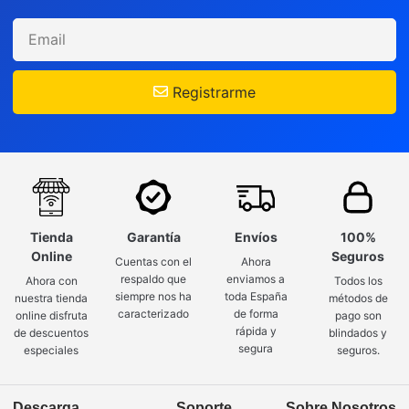
Registrarme
Tienda
Garantía
Envíos
100%
Online
Seguros
Cuentas con el
Ahora
respaldo que
enviamos a
Ahora con
Todos los
siempre nos ha
toda España
nuestra tienda
métodos de
caracterizado
de forma
online disfruta
pago son
rápida y
de descuentos
blindados y
segura
especiales
seguros.
Descarga
Soporte
Sobre Nosotros