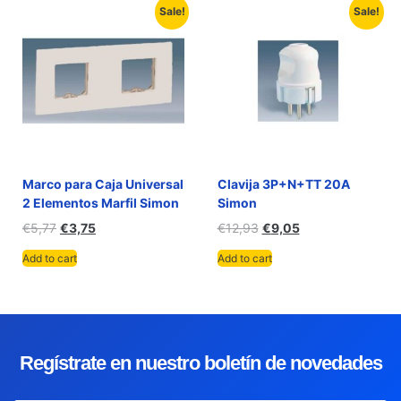
Sale!
Sale!
Marco para Caja Universal
Clavija 3P+N+TT 20A
2 Elementos Marfil Simon
Simon
€
5,77
€
3,75
€
12,93
€
9,05
Add to cart
Add to cart
Regístrate en nuestro boletín de novedades