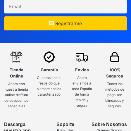
Registrarme
Tienda
Garantía
Envíos
100%
Online
Seguros
Cuentas con el
Ahora
respaldo que
enviamos a
Ahora con
Todos los
siempre nos ha
toda España
nuestra tienda
métodos de
caracterizado
de forma
online disfruta
pago son
rápida y
de descuentos
blindados y
segura
especiales
seguros.
Descarga
Soporte
Sobre Nosotros
nuestra app
Preguntas
Quienes Somos