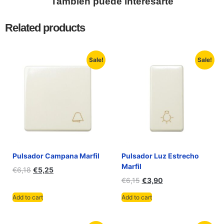
También puede interesarte
Related products
Sale!
Sale!
Pulsador Campana Marfil
Pulsador Luz Estrecho
Marfil
€
6,18
€
5,25
€
6,15
€
3,90
Add to cart
Add to cart