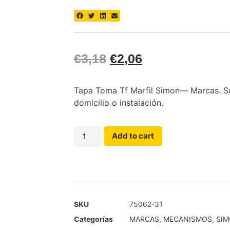
€
3,18
€
2,06
Tapa Toma Tf Marfil Simon— Marcas. Sol
domicilio o instalación.
Add to cart
SKU
75062-31
Categorías
MARCAS
,
MECANISMOS
,
SI