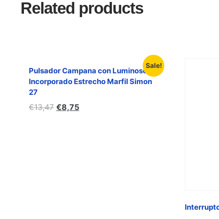
Related products
Sale!
Pulsador Campana con Luminoso
Incorporado Estrecho Marfil Simon
27
€
13,47
€
8,75
Interrupt