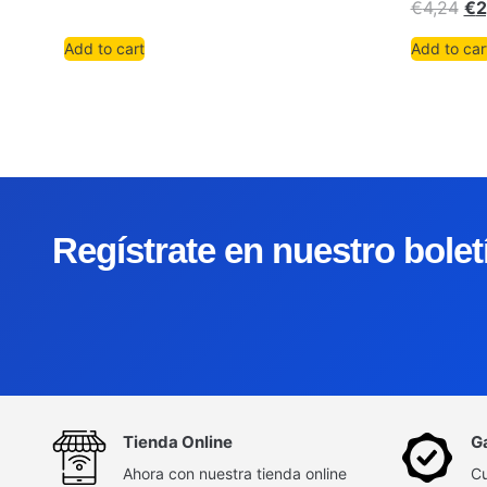
€
4,24
€
2
Add to cart
Add to car
Regístrate en nuestro bole
Tienda Online
G
Ahora con nuestra tienda online
Cu