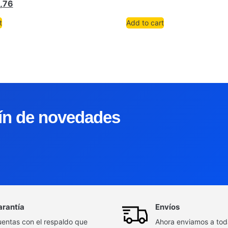
,76
t
Add to cart
tín de novedades
arantía
Envíos
entas con el respaldo que
Ahora enviamos a to