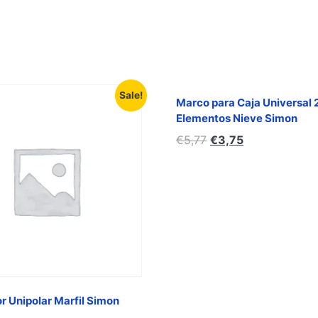
Sale!
Marco para Caja Universal 
Elementos Nieve Simon
€
5,77
€
3,75
or Unipolar Marfil Simon