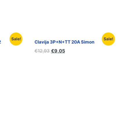
Sale!
Sale!
2
Clavija 3P+N+TT 20A Simon
€
12,93
€
9,05