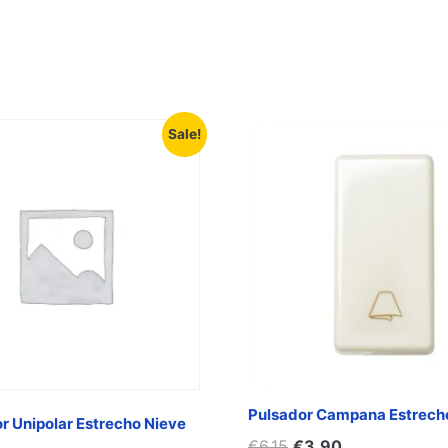
Sale!
Pulsador Campana Estrecho
or Unipolar Estrecho Nieve
€
6,15
€
3,90