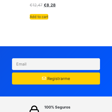
€
12,47
€
8,28
Add to cart
Registrarme
100% Seguros