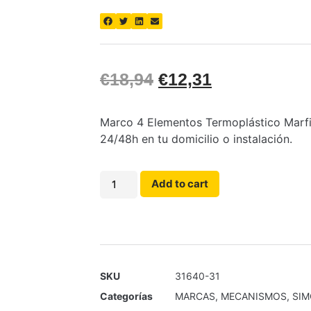
€
18,94
€
12,31
Marco 4 Elementos Termoplástico Marfil
24/48h en tu domicilio o instalación.
Add to cart
SKU
31640-31
Categorías
MARCAS
,
MECANISMOS
,
SI