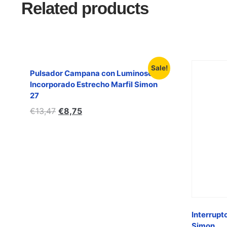
Related products
Sale!
Pulsador Campana con Luminoso
Incorporado Estrecho Marfil Simon
27
€
13,47
€
8,75
Interrupt
Simon