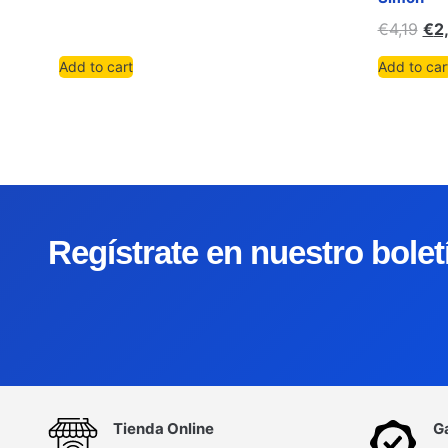
€
4,19
€
2
Add to cart
Add to car
Regístrate en nuestro bole
Tienda Online
G