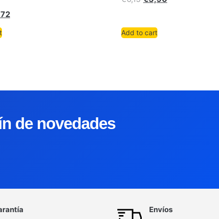
,72
t
Add to cart
tín de novedades
arantía
Envíos