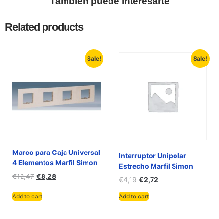
También puede interesarte
Related products
Sale!
Sale!
Marco para Caja Universal
Interruptor Unipolar
4 Elementos Marfil Simon
Estrecho Marfil Simon
€
12,47
€
8,28
€
4,19
€
2,72
Add to cart
Add to cart