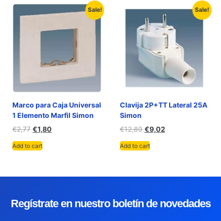
Sale!
Sale!
Marco para Caja Universal
Clavija 2P+TT Lateral 25A
1 Elemento Marfil Simon
Simon
€
2,77
€
1,80
€
12,89
€
9,02
Add to cart
Add to cart
Regístrate en nuestro boletín de novedades