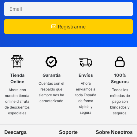
Registrarme
Tienda
Garantía
Envíos
100%
Online
Seguros
Cuentas con el
Ahora
respaldo que
enviamos a
Ahora con
Todos los
siempre nos ha
toda España
nuestra tienda
métodos de
caracterizado
de forma
online disfruta
pago son
rápida y
de descuentos
blindados y
segura
especiales
seguros.
Descarga
Soporte
Sobre Nosotros