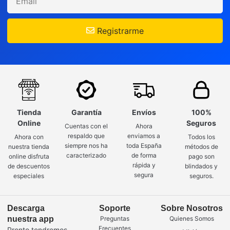
Registrarme
Tienda
Garantía
Envíos
100%
Online
Seguros
Cuentas con el
Ahora
respaldo que
enviamos a
Ahora con
Todos los
siempre nos ha
toda España
nuestra tienda
métodos de
caracterizado
de forma
online disfruta
pago son
rápida y
de descuentos
blindados y
segura
especiales
seguros.
Descarga
Soporte
Sobre Nosotros
nuestra app
Preguntas
Quienes Somos
Frecuentes
Pronto tendremos