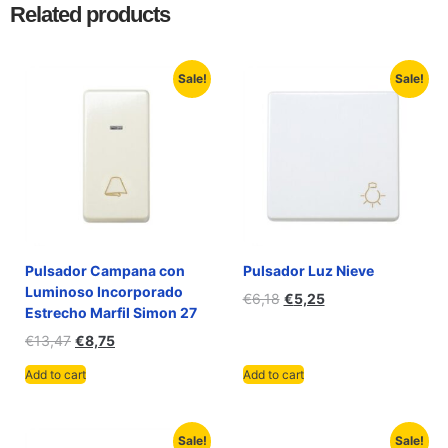
Related products
Sale!
Sale!
Pulsador Campana con
Pulsador Luz Nieve
Luminoso Incorporado
€
6,18
€
5,25
Estrecho Marfil Simon 27
€
13,47
€
8,75
Add to cart
Add to cart
Sale!
Sale!