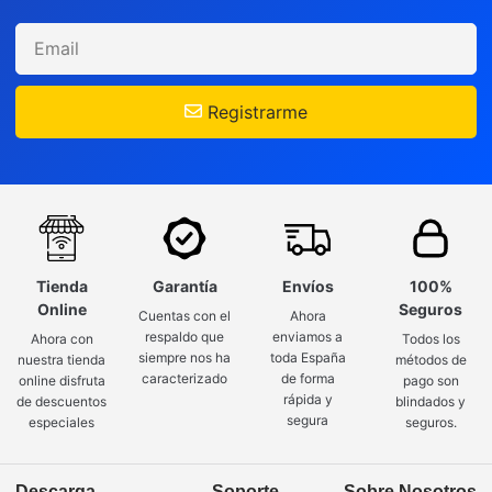
Registrarme
Tienda
Garantía
Envíos
100%
Online
Seguros
Cuentas con el
Ahora
respaldo que
enviamos a
Ahora con
Todos los
siempre nos ha
toda España
nuestra tienda
métodos de
caracterizado
de forma
online disfruta
pago son
rápida y
de descuentos
blindados y
segura
especiales
seguros.
Descarga
Soporte
Sobre Nosotros