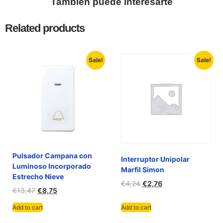
También puede interesarte
Related products
Sale!
Sale!
Pulsador Campana con
Interruptor Unipolar
Luminoso Incorporado
Marfil Simon
Estrecho Nieve
€
4,24
€
2,76
€
13,47
€
8,75
Add to cart
Add to cart