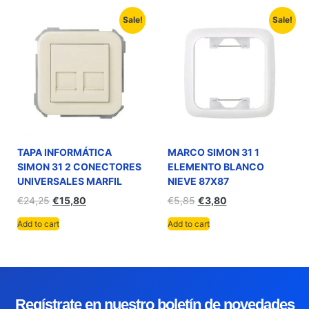
Sale!
Sale!
TAPA INFORMÁTICA
MARCO SIMON 31 1
SIMON 31 2 CONECTORES
ELEMENTO BLANCO
UNIVERSALES MARFIL
NIEVE 87X87
€
24,25
€
15,80
€
5,85
€
3,80
Add to cart
Add to cart
Regístrate en nuestro boletín de novedades