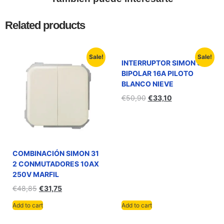
Related products
Sale!
Sale!
INTERRUPTOR SIMON 31
BIPOLAR 16A PILOTO
BLANCO NIEVE
€
50,90
€
33,10
COMBINACIÓN SIMON 31
2 CONMUTADORES 10AX
250V MARFIL
€
48,85
€
31,75
Add to cart
Add to cart