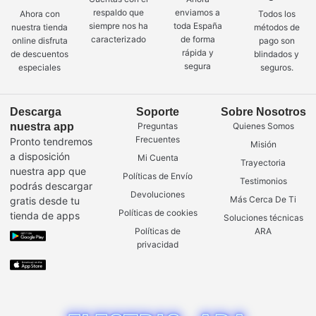
respaldo que
enviamos a
Ahora con
Todos los
siempre nos ha
toda España
nuestra tienda
métodos de
caracterizado
de forma
online disfruta
pago son
rápida y
de descuentos
blindados y
segura
especiales
seguros.
Descarga
Soporte
Sobre Nosotros
nuestra app
Preguntas
Quienes Somos
Frecuentes
Pronto tendremos
Misión
a disposición
Mi Cuenta
Trayectoria
nuestra app que
Políticas de Envío
Testimonios
podrás descargar
Devoluciones
Más Cerca De Ti
gratis desde tu
Políticas de cookies
tienda de apps
Soluciones técnicas
Políticas de
ARA
privacidad