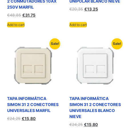
2 CONMUTADORES 10AX
UNIPOLAR BLANCO NIEVE
250V MARFIL
€
20,35
€
13,25
€
48,85
€
31,75
Add to cart
Add to cart
Sale!
Sale!
TAPA INFORMÁTICA
TAPA INFORMÁTICA
SIMON 31 2 CONECTORES
SIMON 31 2 CONECTORES
UNIVERSALES MARFIL
UNIVERSALES BLANCO
NIEVE
€
24,25
€
15,80
€
24,25
€
15,80