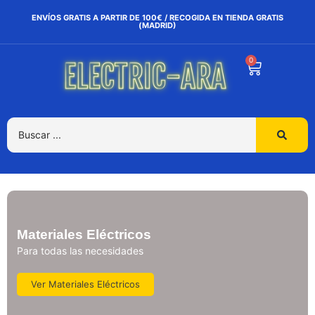
ENVÍOS GRATIS A PARTIR DE 100€ / RECOGIDA EN TIENDA GRATIS
(MADRID)
0
Materiales Eléctricos
Para todas las necesidades
Ver Materiales Eléctricos