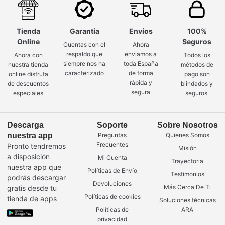
Tienda
Garantía
Envíos
100%
Online
Seguros
Cuentas con el
Ahora
respaldo que
enviamos a
Ahora con
Todos los
siempre nos ha
toda España
nuestra tienda
métodos de
caracterizado
de forma
online disfruta
pago son
rápida y
de descuentos
blindados y
segura
especiales
seguros.
Descarga
Soporte
Sobre Nosotros
nuestra app
Preguntas
Quienes Somos
Frecuentes
Pronto tendremos
Misión
a disposición
Mi Cuenta
Trayectoria
nuestra app que
Políticas de Envío
Testimonios
podrás descargar
Devoluciones
Más Cerca De Ti
gratis desde tu
Políticas de cookies
tienda de apps
Soluciones técnicas
Políticas de
ARA
privacidad