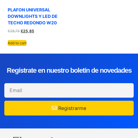
PLAFON UNIVERSAL
DOWNLIGHTS Y LED DE
TECHO REDONDO W20
€
28,75
€
25,85
Add to cart
Regístrate en nuestro boletín de novedades
Registrarme