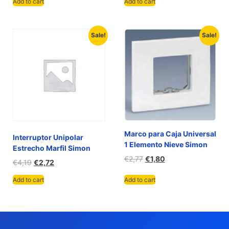
Add to cart
Add to cart
Sale!
Sale!
Marco para Caja Universal
Interruptor Unipolar
1 Elemento Nieve Simon
Estrecho Marfil Simon
€
2,77
€
1,80
€
4,19
€
2,72
Add to cart
Add to cart