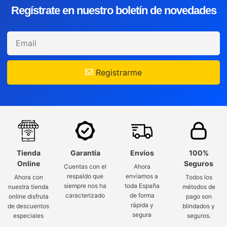
Regístrate en nuestro boletín de novedades
Registrarme
Tienda
Garantía
Envíos
100%
Online
Seguros
Cuentas con el
Ahora
respaldo que
enviamos a
Ahora con
Todos los
siempre nos ha
toda España
nuestra tienda
métodos de
caracterizado
de forma
online disfruta
pago son
rápida y
de descuentos
blindados y
segura
especiales
seguros.