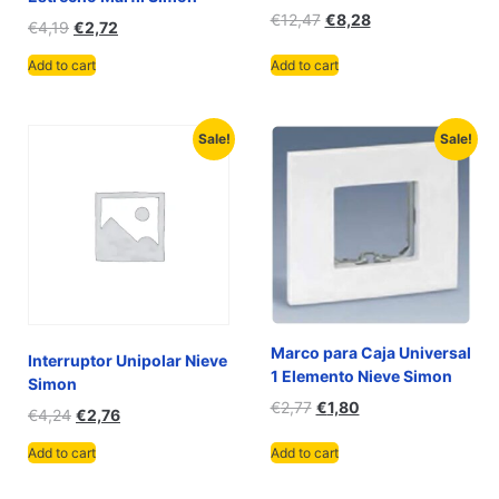
€
12,47
€
8,28
€
4,19
€
2,72
Add to cart
Add to cart
Sale!
Sale!
Marco para Caja Universal
Interruptor Unipolar Nieve
1 Elemento Nieve Simon
Simon
€
2,77
€
1,80
€
4,24
€
2,76
Add to cart
Add to cart