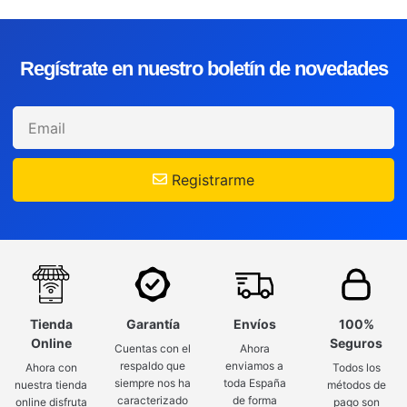
Regístrate en nuestro boletín de novedades
Registrarme
Tienda
Garantía
Envíos
100%
Online
Seguros
Cuentas con el
Ahora
respaldo que
enviamos a
Ahora con
Todos los
siempre nos ha
toda España
nuestra tienda
métodos de
caracterizado
de forma
online disfruta
pago son