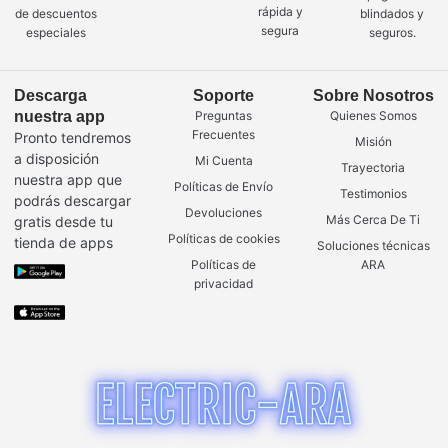
rápida y
de descuentos
blindados y
segura
especiales
seguros.
Descarga
Soporte
Sobre Nosotros
nuestra app
Preguntas
Quienes Somos
Frecuentes
Pronto tendremos
Misión
a disposición
Mi Cuenta
Trayectoria
nuestra app que
Políticas de Envío
Testimonios
podrás descargar
Devoluciones
Más Cerca De Ti
gratis desde tu
Políticas de cookies
tienda de apps
Soluciones técnicas
Políticas de
ARA
privacidad