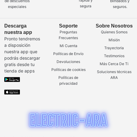
rápida y
de descuentos
blindados y
segura
especiales
seguros.
Descarga
Soporte
Sobre Nosotros
nuestra app
Preguntas
Quienes Somos
Frecuentes
Pronto tendremos
Misión
a disposición
Mi Cuenta
Trayectoria
nuestra app que
Políticas de Envío
Testimonios
podrás descargar
Devoluciones
Más Cerca De Ti
gratis desde tu
Políticas de cookies
tienda de apps
Soluciones técnicas
Políticas de
ARA
privacidad