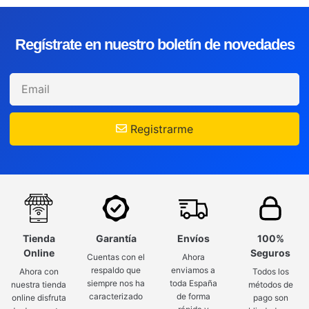
Regístrate en nuestro boletín de novedades
Registrarme
Tienda
Garantía
Envíos
100%
Online
Seguros
Cuentas con el
Ahora
respaldo que
enviamos a
Ahora con
Todos los
siempre nos ha
toda España
nuestra tienda
métodos de
caracterizado
de forma
online disfruta
pago son