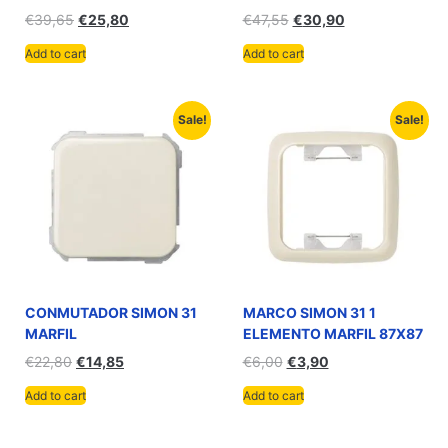
€
39,65
€
25,80
€
47,55
€
30,90
Add to cart
Add to cart
Sale!
Sale!
CONMUTADOR SIMON 31
MARCO SIMON 31 1
MARFIL
ELEMENTO MARFIL 87X87
€
22,80
€
14,85
€
6,00
€
3,90
Add to cart
Add to cart