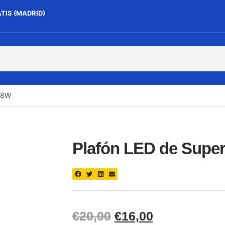
ATIS (MADRID)
 18W
Plafón LED de Super
€
20,00
€
16,00