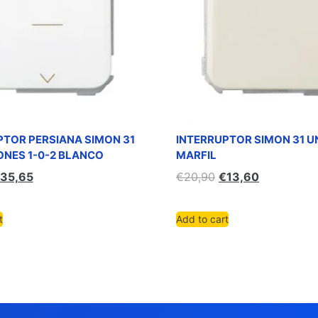
PTOR PERSIANA SIMON 31
INTERRUPTOR SIMON 31 U
ONES 1-0-2 BLANCO
MARFIL
35,65
€
20,90
€
13,60
t
Add to cart