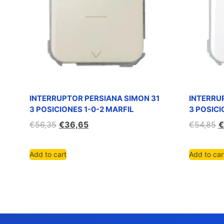
INTERRUPTOR PERSIANA SIMON 31
INTERRU
3 POSICIONES 1-0-2 MARFIL
3 POSICI
€
56,35
€
36,65
€
54,85
€
Add to cart
Add to car