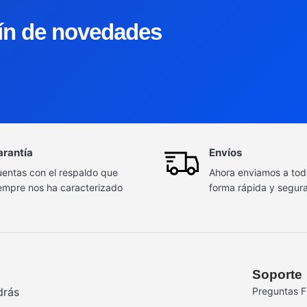
tín de novedades
arantía
Envíos
entas con el respaldo que
Ahora enviamos a to
empre nos ha caracterizado
forma rápida y segur
Soporte
drás
Preguntas F