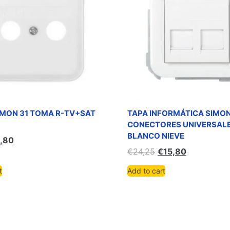
IMON 31 TOMA R-TV+SAT
TAPA INFORMÁTICA SIMON
CONECTORES UNIVERSAL
BLANCO NIEVE
,80
€
24,25
€
15,80
t
Add to cart