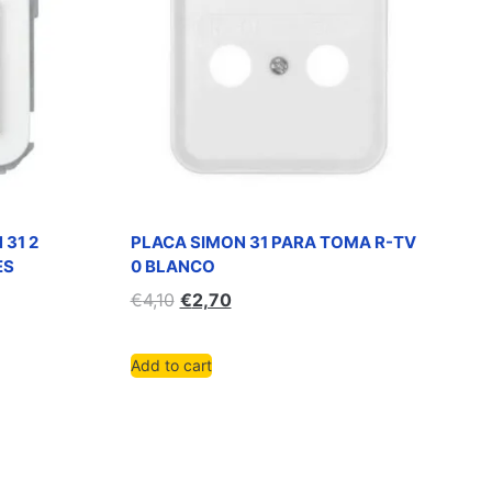
 31 2
PLACA SIMON 31 PARA TOMA R-TV
ES
0 BLANCO
€
4,10
€
2,70
Add to cart