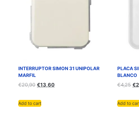
INTERRUPTOR SIMON 31 UNIPOLAR
PLACA S
MARFIL
BLANCO
€
20,90
€
13,60
€
4,25
€
2
Add to cart
Add to car