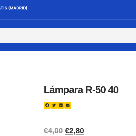
ATIS (MADRID)
Lámpara R-50 40
€
4,00
€
2,80