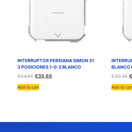
INTERRUPTOR PERSIANA SIMON 31
INTERRU
3 POSICIONES 1-0-2 BLANCO
BLANCO 
€
54,85
€
35,65
€
20,35
Add to cart
Add to car