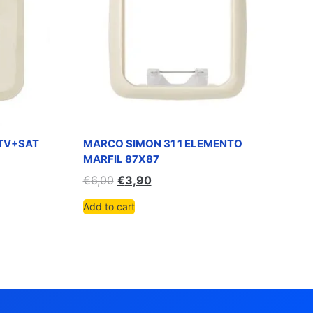
-TV+SAT
MARCO SIMON 31 1 ELEMENTO
MARFIL 87X87
€
6,00
€
3,90
Add to cart