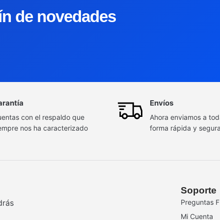
tín de novedades
arantía
Envíos
entas con el respaldo que
Ahora enviamos a to
empre nos ha caracterizado
forma rápida y segur
Soporte
drás
Preguntas F
Mi Cuenta