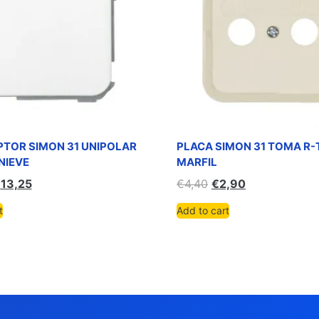
PTOR SIMON 31 UNIPOLAR
PLACA SIMON 31 TOMA R
NIEVE
MARFIL
€
13,25
€
4,40
€
2,90
t
Add to cart