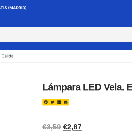
ATIS (MADRID)
 Cálida
Lámpara LED Vela. E1
€
3,59
€
2,87