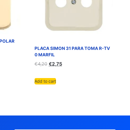
IPOLAR
PLACA SIMON 31 PARA TOMA R-TV
0 MARFIL
€
4,20
€
2,75
Add to cart