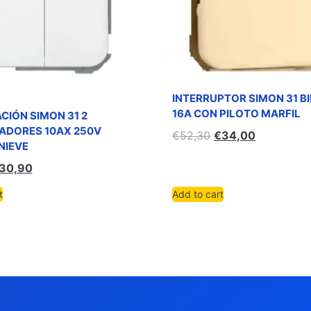
INTERRUPTOR SIMON 31 B
16A CON PILOTO MARFIL
CIÓN SIMON 31 2
DORES 10AX 250V
€
52,30
€
34,00
NIEVE
30,90
t
Add to cart