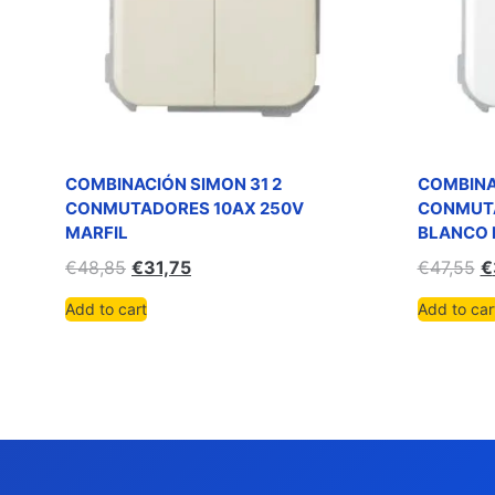
COMBINACIÓN SIMON 31 2
COMBINA
CONMUTADORES 10AX 250V
CONMUTA
MARFIL
BLANCO 
€
48,85
€
31,75
€
47,55
€
Add to cart
Add to car