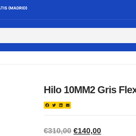
ATIS (MADRID)
Hilo 10MM2 Gris Flex
€
310,00
€
140,00