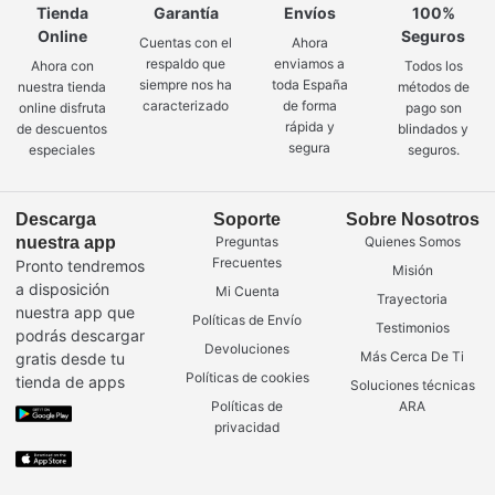
Tienda
Garantía
Envíos
100%
Online
Seguros
Cuentas con el
Ahora
respaldo que
enviamos a
Ahora con
Todos los
siempre nos ha
toda España
nuestra tienda
métodos de
caracterizado
de forma
online disfruta
pago son
rápida y
de descuentos
blindados y
segura
especiales
seguros.
Descarga
Soporte
Sobre Nosotros
nuestra app
Preguntas
Quienes Somos
Frecuentes
Pronto tendremos
Misión
a disposición
Mi Cuenta
Trayectoria
nuestra app que
Políticas de Envío
Testimonios
podrás descargar
Devoluciones
Más Cerca De Ti
gratis desde tu
Políticas de cookies
tienda de apps
Soluciones técnicas
Políticas de
ARA
privacidad