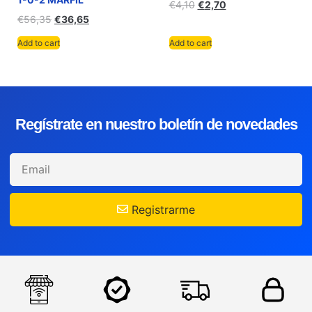
€
4,10
€
2,70
€
56,35
€
36,65
Add to cart
Add to cart
Regístrate en nuestro boletín de novedades
Registrarme