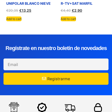
UNIPOLAR BLANCO NIEVE
R-TV+SAT MARFIL
€
20,35
€
13,25
€
4,40
€
2,90
Add to cart
Add to cart
Regístrate en nuestro boletín de novedades
Registrarme