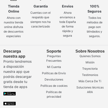
Tienda
Garantía
Envíos
100%
Online
Seguros
Cuentas con el
Ahora
respaldo que
enviamos a
Ahora con
Todos los
siempre nos ha
toda España
nuestra tienda
métodos de
caracterizado
de forma
online disfruta
pago son
rápida y
de descuentos
blindados y
segura
especiales
seguros.
Descarga
Soporte
Sobre Nosotros
nuestra app
Preguntas
Quienes Somos
Frecuentes
Pronto tendremos
Misión
a disposición
Mi Cuenta
Trayectoria
nuestra app que
Políticas de Envío
Testimonios
podrás descargar
Devoluciones
Más Cerca De Ti
gratis desde tu
Políticas de cookies
tienda de apps
Soluciones técnicas
Políticas de
ARA
privacidad