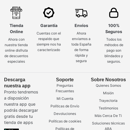
Tienda
Garantía
Envíos
100%
Online
Seguros
Cuentas con el
Ahora
respaldo que
enviamos a
Ahora con
Todos los
siempre nos ha
toda España
nuestra tienda
métodos de
caracterizado
de forma
online disfruta
pago son
rápida y
de descuentos
blindados y
segura
especiales
seguros.
Descarga
Soporte
Sobre Nosotros
nuestra app
Preguntas
Quienes Somos
Frecuentes
Pronto tendremos
Misión
a disposición
Mi Cuenta
Trayectoria
nuestra app que
Políticas de Envío
Testimonios
podrás descargar
Devoluciones
Más Cerca De Ti
gratis desde tu
Políticas de cookies
tienda de apps
Soluciones técnicas
Políticas de
ARA