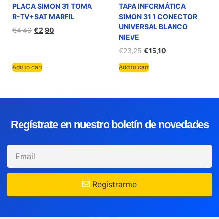
PLACA SIMON 31 TOMA
TAPA INFORMÁTICA
R-TV+SAT MARFIL
SIMON 31 1 CONECTOR
UNIVERSAL BLANCO
€
4,40
€
2,90
NIEVE
€
23,25
€
15,10
Add to cart
Add to cart
Regístrate en nuestro boletín de novedades
Registrarme