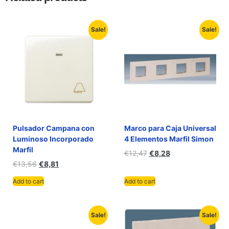
Sale!
Sale!
Pulsador Campana con
Marco para Caja Universal
Luminoso Incorporado
4 Elementos Marfil Simon
Marfil
€
12,47
€
8,28
€
13,56
€
8,81
Add to cart
Add to cart
Sale!
Sale!