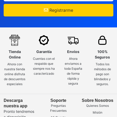
Registrarme
Tienda
Garantía
Envíos
100%
Online
Seguros
Cuentas con el
Ahora
respaldo que
enviamos a
Ahora con
Todos los
siempre nos ha
toda España
nuestra tienda
métodos de
caracterizado
de forma
online disfruta
pago son
rápida y
de descuentos
blindados y
segura
especiales
seguros.
Descarga
Soporte
Sobre Nosotros
nuestra app
Preguntas
Quienes Somos
Frecuentes
Pronto tendremos
Misión
a disposición