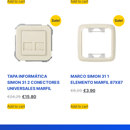
Add to cart
Add to cart
Sale!
Sale!
TAPA INFORMÁTICA
MARCO SIMON 31 1
SIMON 31 2 CONECTORES
ELEMENTO MARFIL 87X87
UNIVERSALES MARFIL
€
6,00
€
3,90
€
24,25
€
15,80
Add to cart
Add to cart