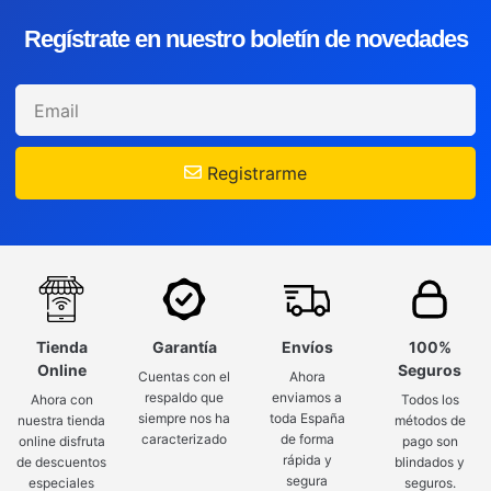
Regístrate en nuestro boletín de novedades
Registrarme
Tienda
Garantía
Envíos
100%
Online
Seguros
Cuentas con el
Ahora
respaldo que
enviamos a
Ahora con
Todos los
siempre nos ha
toda España
nuestra tienda
métodos de
caracterizado
de forma
online disfruta
pago son
rápida y
de descuentos
blindados y
segura
especiales
seguros.