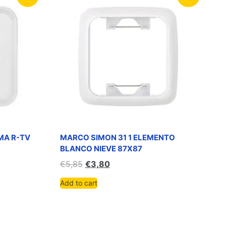
MA R-TV
MARCO SIMON 31 1 ELEMENTO
BLANCO NIEVE 87X87
€
5,85
€
3,80
Add to cart