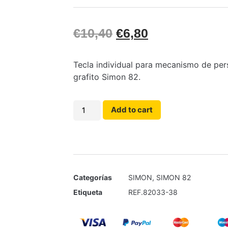
€
10,40
€
6,80
Tecla individual para mecanismo de per
grafito Simon 82.
Add to cart
Categorías
SIMON
,
SIMON 82
Etiqueta
REF.82033-38