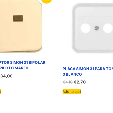
PTOR SIMON 31 BIPOLAR
PILOTO MARFIL
PLACA SIMON 31 PARA TO
0 BLANCO
€
34,00
€
4,10
€
2,70
t
Add to cart