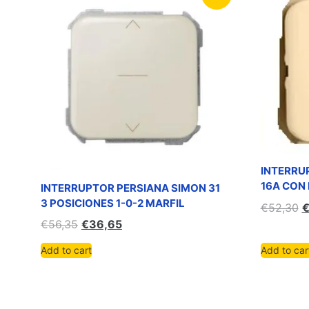
INTERRU
16A CON 
INTERRUPTOR PERSIANA SIMON 31
3 POSICIONES 1-0-2 MARFIL
€
52,30
€
56,35
€
36,65
Add to cart
Add to car