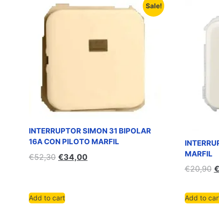
Sale!
INTERRUPTOR SIMON 31 BIPOLAR
16A CON PILOTO MARFIL
INTERRU
MARFIL
€
52,30
€
34,00
€
20,90
Add to cart
Add to car