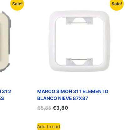
Sale!
Sale!
 31 2
MARCO SIMON 31 1 ELEMENTO
ES
BLANCO NIEVE 87X87
€
5,85
€
3,80
Add to cart