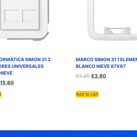
ORMÁTICA SIMON 31 2
MARCO SIMON 31 1 ELEM
RES UNIVERSALES
BLANCO NIEVE 87X87
NIEVE
€
5,85
€
3,80
15,80
t
Add to cart