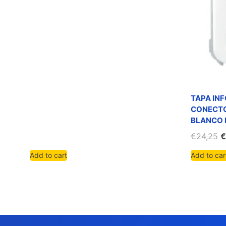
TAPA INF
CONECTO
BLANCO 
€
24,25
€
Add to cart
Add to car