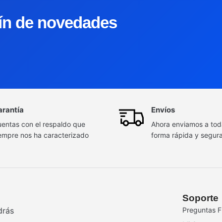
tín de novedades
arantía
Envíos
entas con el respaldo que
Ahora enviamos a to
empre nos ha caracterizado
forma rápida y segur
Soporte
drás
Preguntas F