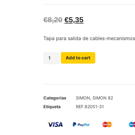
€
8,20
€
5,35
Tapa para salida de cables-mecanismos 
Add to cart
Categorías
SIMON
,
SIMON 82
Etiqueta
REF.82051-31