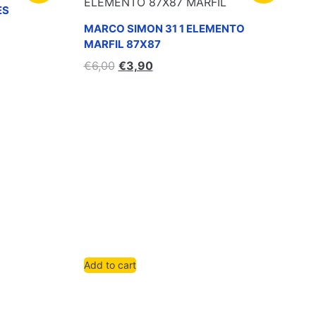
ES
MARCO SIMON 31 1 ELEMENTO
MARFIL 87X87
€
6,00
€
3,90
Add to cart