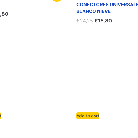
CONECTORES UNIVERSAL
BLANCO NIEVE
,80
€
24,25
€
15,80
t
Add to cart