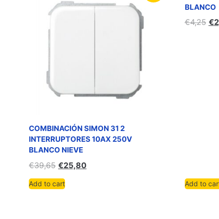
BLANCO
€
4,25
€
2
COMBINACIÓN SIMON 31 2
INTERRUPTORES 10AX 250V
BLANCO NIEVE
€
39,65
€
25,80
Add to cart
Add to car