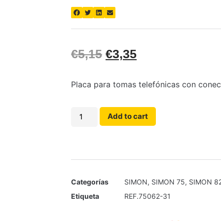
€
5,15
€
3,35
Placa para tomas telefónicas con conec
Add to cart
Categorías
SIMON
,
SIMON 75
,
SIMON 8
Etiqueta
REF.75062-31