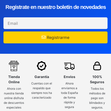
Regístrate en nuestro boletín de novedades
Registrarme
Tienda
Garantía
Envíos
100%
Online
Seguros
Cuentas con el
Ahora
respaldo que
enviamos a
Ahora con
Todos los
siempre nos ha
toda España
nuestra tienda
métodos de
caracterizado
de forma
online disfruta
pago son
rápida y
de descuentos
blindados y
segura
especiales
seguros.