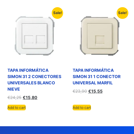
Sale!
Sale!
TAPA INFORMÁTICA
TAPA INFORMÁTICA
SIMON 31 2 CONECTORES
SIMON 31 1 CONECTOR
UNIVERSALES BLANCO
UNIVERSAL MARFIL
NIEVE
€
23,90
€
15,55
€
24,25
€
15,80
Add to cart
Add to cart