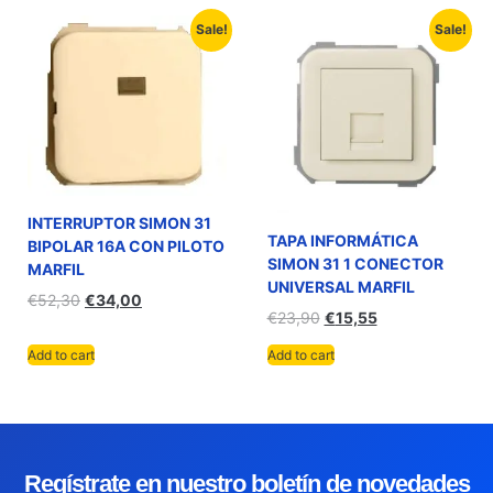
Sale!
Sale!
INTERRUPTOR SIMON 31
TAPA INFORMÁTICA
BIPOLAR 16A CON PILOTO
SIMON 31 1 CONECTOR
MARFIL
UNIVERSAL MARFIL
€
52,30
€
34,00
€
23,90
€
15,55
Add to cart
Add to cart
Regístrate en nuestro boletín de novedades