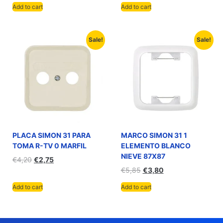
Add to cart
Add to cart
Sale!
Sale!
PLACA SIMON 31 PARA
MARCO SIMON 31 1
TOMA R-TV 0 MARFIL
ELEMENTO BLANCO
NIEVE 87X87
€
4,20
€
2,75
€
5,85
€
3,80
Add to cart
Add to cart