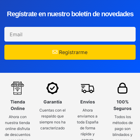
Regístrate en nuestro boletín de novedades
Registrarme
Tienda
Garantía
Envíos
100%
Online
Seguros
Cuentas con el
Ahora
respaldo que
enviamos a
Ahora con
Todos los
siempre nos ha
toda España
nuestra tienda
métodos de
caracterizado
de forma
online disfruta
pago son
rápida y
de descuentos
blindados y
segura