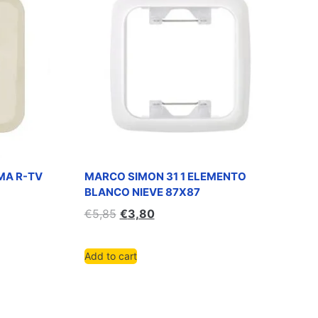
MA R-TV
MARCO SIMON 31 1 ELEMENTO
BLANCO NIEVE 87X87
€
5,85
€
3,80
Add to cart