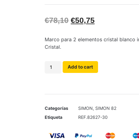
€
78,10
€
50,75
Marco para 2 elementos cristal blanco 
Cristal.
Add to cart
Categorías
SIMON
,
SIMON 82
Etiqueta
REF.82627-30