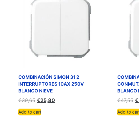
COMBINACIÓN SIMON 31 2
COMBINA
INTERRUPTORES 10AX 250V
CONMUTA
BLANCO NIEVE
BLANCO 
€
39,65
€
25,80
€
47,55
€
Add to cart
Add to car