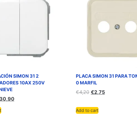
CIÓN SIMON 31 2
PLACA SIMON 31 PARA TO
DORES 10AX 250V
0 MARFIL
NIEVE
€
4,20
€
2,75
30,90
t
Add to cart