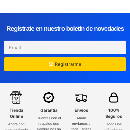
Regístrate en nuestro boletín de novedades
Registrarme
Tienda
Garantía
Envíos
100%
Online
Seguros
Cuentas con el
Ahora
respaldo que
enviamos a
Ahora con
Todos los
siempre nos ha
toda España
nuestra tienda
métodos de