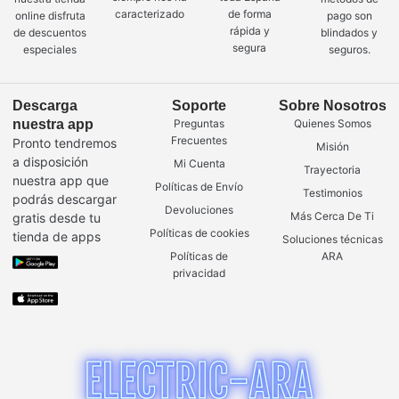
caracterizado
de forma
online disfruta
pago son
rápida y
de descuentos
blindados y
segura
especiales
seguros.
Descarga
Soporte
Sobre Nosotros
nuestra app
Preguntas
Quienes Somos
Frecuentes
Pronto tendremos
Misión
a disposición
Mi Cuenta
Trayectoria
nuestra app que
Políticas de Envío
Testimonios
podrás descargar
Devoluciones
Más Cerca De Ti
gratis desde tu
Políticas de cookies
tienda de apps
Soluciones técnicas
Políticas de
ARA
privacidad