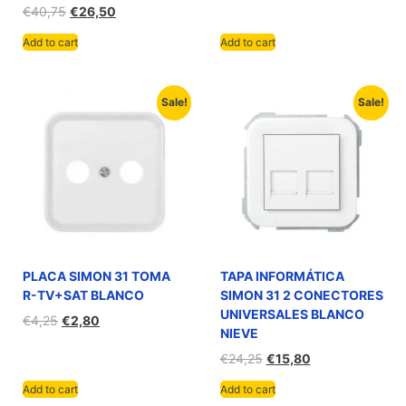
€
40,75
€
26,50
Add to cart
Add to cart
Sale!
Sale!
PLACA SIMON 31 TOMA
TAPA INFORMÁTICA
R-TV+SAT BLANCO
SIMON 31 2 CONECTORES
UNIVERSALES BLANCO
€
4,25
€
2,80
NIEVE
€
24,25
€
15,80
Add to cart
Add to cart