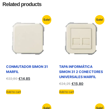
Related products
Sale!
Sale!
CONMUTADOR SIMON 31
TAPA INFORMÁTICA
MARFIL
SIMON 31 2 CONECTORES
UNIVERSALES MARFIL
€
22,80
€
14,85
€
24,25
€
15,80
Add to cart
Add to cart
Sale!
Sale!