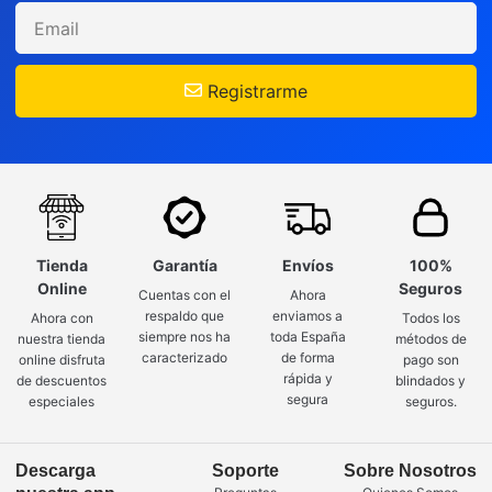
Registrarme
Tienda
Garantía
Envíos
100%
Online
Seguros
Cuentas con el
Ahora
respaldo que
enviamos a
Ahora con
Todos los
siempre nos ha
toda España
nuestra tienda
métodos de
caracterizado
de forma
online disfruta
pago son
rápida y
de descuentos
blindados y
segura
especiales
seguros.
Descarga
Soporte
Sobre Nosotros