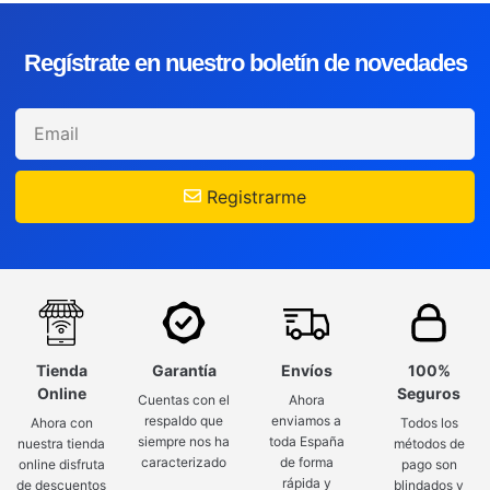
Regístrate en nuestro boletín de novedades
Registrarme
Tienda
Garantía
Envíos
100%
Online
Seguros
Cuentas con el
Ahora
respaldo que
enviamos a
Ahora con
Todos los
siempre nos ha
toda España
nuestra tienda
métodos de
caracterizado
de forma
online disfruta
pago son
rápida y
de descuentos
blindados y