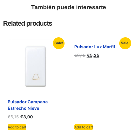
También puede interesarte
Related products
Sale!
Sale!
Pulsador Luz Marfil
€
6,18
€
5,25
Pulsador Campana
Estrecho Nieve
€
6,15
€
3,90
Add to cart
Add to cart