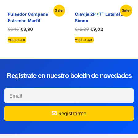
Sale!
Sale!
Pulsador Campana
Clavija 2P+TT Lateral 25A
Estrecho Marfil
Simon
€
6,15
€
3,90
€
12,89
€
9,02
Add to cart
Add to cart
Regístrate en nuestro boletín de novedades
Registrarme