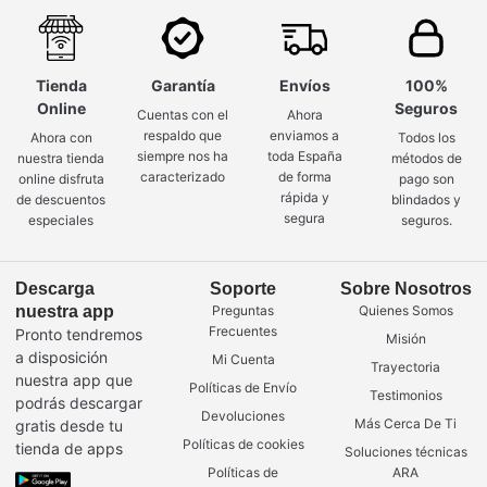
Tienda
Garantía
Envíos
100%
Online
Seguros
Cuentas con el
Ahora
respaldo que
enviamos a
Ahora con
Todos los
siempre nos ha
toda España
nuestra tienda
métodos de
caracterizado
de forma
online disfruta
pago son
rápida y
de descuentos
blindados y
segura
especiales
seguros.
Descarga
Soporte
Sobre Nosotros
nuestra app
Preguntas
Quienes Somos
Frecuentes
Pronto tendremos
Misión
a disposición
Mi Cuenta
Trayectoria
nuestra app que
Políticas de Envío
Testimonios
podrás descargar
Devoluciones
Más Cerca De Ti
gratis desde tu
Políticas de cookies
tienda de apps
Soluciones técnicas
Políticas de
ARA